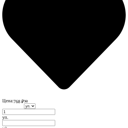
Цена:
за
768
₽
уп.