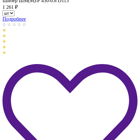
Шибер ШМ(М)-Р 430-0.8 D115
1 261
₽
Подробнее