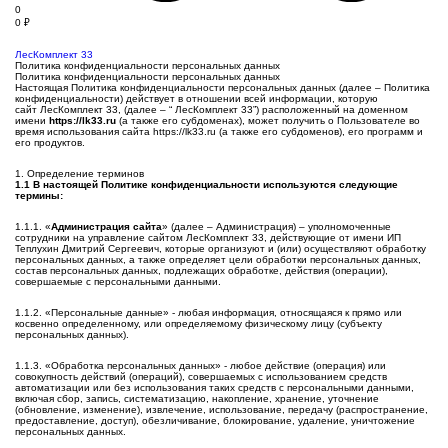
0
0
₽
ЛесКомплект 33
Политика конфиденциальности персональных данных
Политика конфиденциальности персональных данных
Настоящая Политика конфиденциальности персональных данных (далее – Политика
конфиденциальности) действует в отношении всей информации, которую
сайт ЛесКомплект 33, (далее – “ ЛесКомплект 33”) расположенный на доменном
имени
https://lk33.ru
(а также его субдоменах), может получить о Пользователе во
время использования сайта https://lk33.ru (а также его субдоменов), его программ и
его продуктов.
1. Определение терминов
1.1 В настоящей Политике конфиденциальности используются следующие
термины:
1.1.1. «
Администрация сайта
» (далее – Администрация) – уполномоченные
сотрудники на управление сайтом ЛесКомплект 33, действующие от имени ИП
Теплухин Дмитрий Сергеевич, которые организуют и (или) осуществляют обработку
персональных данных, а также определяет цели обработки персональных данных,
состав персональных данных, подлежащих обработке, действия (операции),
совершаемые с персональными данными.
1.1.2. «Персональные данные» - любая информация, относящаяся к прямо или
косвенно определенному, или определяемому физическому лицу (субъекту
персональных данных).
1.1.3. «Обработка персональных данных» - любое действие (операция) или
совокупность действий (операций), совершаемых с использованием средств
автоматизации или без использования таких средств с персональными данными,
включая сбор, запись, систематизацию, накопление, хранение, уточнение
(обновление, изменение), извлечение, использование, передачу (распространение,
предоставление, доступ), обезличивание, блокирование, удаление, уничтожение
персональных данных.