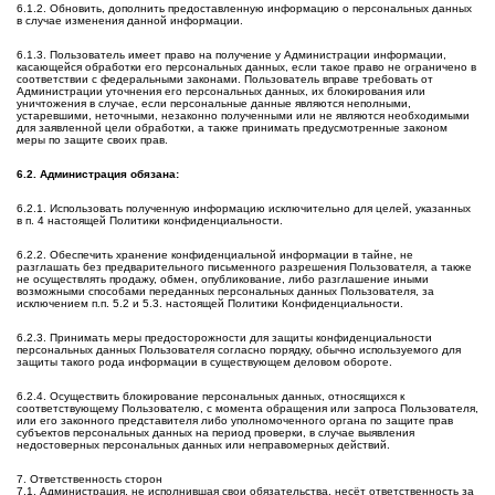
6.1.2. Обновить, дополнить предоставленную информацию о персональных данных
в случае изменения данной информации.
6.1.3. Пользователь имеет право на получение у Администрации информации,
касающейся обработки его персональных данных, если такое право не ограничено в
соответствии с федеральными законами. Пользователь вправе требовать от
Администрации уточнения его персональных данных, их блокирования или
уничтожения в случае, если персональные данные являются неполными,
устаревшими, неточными, незаконно полученными или не являются необходимыми
для заявленной цели обработки, а также принимать предусмотренные законом
меры по защите своих прав.
6.2. Администрация обязана:
6.2.1. Использовать полученную информацию исключительно для целей, указанных
в п. 4 настоящей Политики конфиденциальности.
6.2.2. Обеспечить хранение конфиденциальной информации в тайне, не
разглашать без предварительного письменного разрешения Пользователя, а также
не осуществлять продажу, обмен, опубликование, либо разглашение иными
возможными способами переданных персональных данных Пользователя, за
исключением п.п. 5.2 и 5.3. настоящей Политики Конфиденциальности.
6.2.3. Принимать меры предосторожности для защиты конфиденциальности
персональных данных Пользователя согласно порядку, обычно используемого для
защиты такого рода информации в существующем деловом обороте.
6.2.4. Осуществить блокирование персональных данных, относящихся к
соответствующему Пользователю, с момента обращения или запроса Пользователя,
или его законного представителя либо уполномоченного органа по защите прав
субъектов персональных данных на период проверки, в случае выявления
недостоверных персональных данных или неправомерных действий.
7. Ответственность сторон
7.1. Администрация, не исполнившая свои обязательства, несёт ответственность за