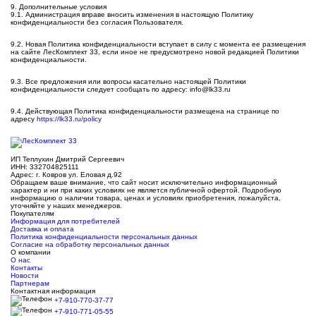
9. Дополнительные условия
9.1. Администрация вправе вносить изменения в настоящую Политику
конфиденциальности без согласия Пользователя.
9.2. Новая Политика конфиденциальности вступает в силу с момента ее размещения
на сайте ЛесКомплект 33, если иное не предусмотрено новой редакцией Политики
конфиденциальности.
9.3. Все предложения или вопросы касательно настоящей Политики
конфиденциальности следует сообщать по адресу: info@lk33.ru
9.4. Действующая Политика конфиденциальности размещена на странице по
адресу
https://lk33.ru/policy
ИП Теплухин Дмитрий Сергеевич
ИНН: 332704825111
Адрес: г. Ковров ул. Еловая д.92
Обращаем ваше внимание, что сайт носит исключительно информационный
характер и ни при каких условиях не является публичной офертой. Подробную
информацию о наличии товара, ценах и условиях приобретения, пожалуйста,
уточняйте у наших менеджеров.
Покупателям
Информация для потребителей
Доставка и оплата
Политика конфиденциальности персональных данных
Согласие на обработку персональных данных
О компании
О нас
Контакты
Новости
Партнерам
Контактная информация
+7-910-770-37-77
+7-910-771-05-55