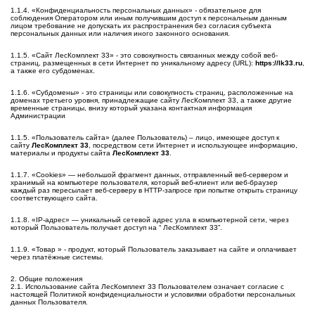
1.1.4. «Конфиденциальность персональных данных» - обязательное для
соблюдения Оператором или иным получившим доступ к персональным данным
лицом требование не допускать их распространения без согласия субъекта
персональных данных или наличия иного законного основания.
1.1.5. «Сайт ЛесКомплект 33» - это совокупность связанных между собой веб-
страниц, размещенных в сети Интернет по уникальному адресу (URL):
https://lk33.ru
,
а также его субдоменах.
1.1.6. «Субдомены» - это страницы или совокупность страниц, расположенные на
доменах третьего уровня, принадлежащие сайту ЛесКомплект 33, а также другие
временные страницы, внизу который указана контактная информация
Администрации
1.1.5. «Пользователь сайта» (далее Пользователь) – лицо, имеющее доступ к
сайту
ЛесКомплект 33
, посредством сети Интернет и использующее информацию,
материалы и продукты сайта
ЛесКомплект 33
.
1.1.7. «Cookies» — небольшой фрагмент данных, отправленный веб-сервером и
хранимый на компьютере пользователя, который веб-клиент или веб-браузер
каждый раз пересылает веб-серверу в HTTP-запросе при попытке открыть страницу
соответствующего сайта.
1.1.8. «IP-адрес» — уникальный сетевой адрес узла в компьютерной сети, через
который Пользователь получает доступ на “ ЛесКомплект 33”.
1.1.9. «Товар » - продукт, который Пользователь заказывает на сайте и оплачивает
через платёжные системы.
2. Общие положения
2.1. Использование сайта ЛесКомплект 33 Пользователем означает согласие с
настоящей Политикой конфиденциальности и условиями обработки персональных
данных Пользователя.