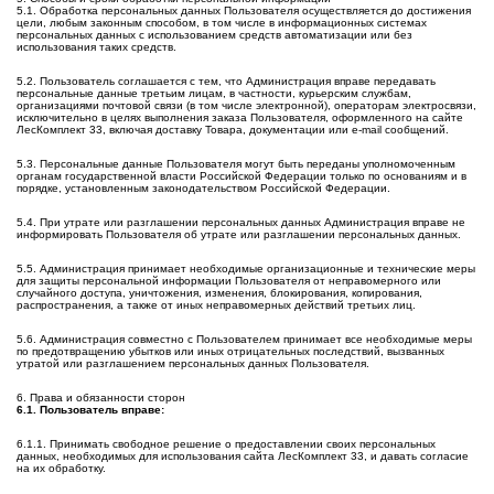
5.1. Обработка персональных данных Пользователя осуществляется до достижения
цели, любым законным способом, в том числе в информационных системах
персональных данных с использованием средств автоматизации или без
использования таких средств.
5.2. Пользователь соглашается с тем, что Администрация вправе передавать
персональные данные третьим лицам, в частности, курьерским службам,
организациями почтовой связи (в том числе электронной), операторам электросвязи,
исключительно в целях выполнения заказа Пользователя, оформленного на сайте
ЛесКомплект 33, включая доставку Товара, документации или e-mail сообщений.
5.3. Персональные данные Пользователя могут быть переданы уполномоченным
органам государственной власти Российской Федерации только по основаниям и в
порядке, установленным законодательством Российской Федерации.
5.4. При утрате или разглашении персональных данных Администрация вправе не
информировать Пользователя об утрате или разглашении персональных данных.
5.5. Администрация принимает необходимые организационные и технические меры
для защиты персональной информации Пользователя от неправомерного или
случайного доступа, уничтожения, изменения, блокирования, копирования,
распространения, а также от иных неправомерных действий третьих лиц.
5.6. Администрация совместно с Пользователем принимает все необходимые меры
по предотвращению убытков или иных отрицательных последствий, вызванных
утратой или разглашением персональных данных Пользователя.
6. Права и обязанности сторон
6.1. Пользователь вправе:
6.1.1. Принимать свободное решение о предоставлении своих персональных
данных, необходимых для использования сайта ЛесКомплект 33, и давать согласие
на их обработку.