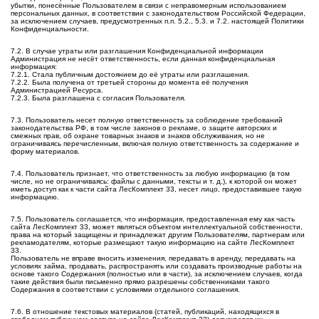
убытки, понесённые Пользователем в связи с неправомерным использованием
персональных данных, в соответствии с законодательством Российской Федерации,
за исключением случаев, предусмотренных п.п. 5.2., 5.3. и 7.2. настоящей Политики
Конфиденциальности.
7.2. В случае утраты или разглашения Конфиденциальной информации
Администрация не несёт ответственность, если данная конфиденциальная
информация:
7.2.1. Стала публичным достоянием до её утраты или разглашения.
7.2.2. Была получена от третьей стороны до момента её получения
Администрацией Ресурса.
7.2.3. Была разглашена с согласия Пользователя.
7.3. Пользователь несет полную ответственность за соблюдение требований
законодательства РФ, в том числе законов о рекламе, о защите авторских и
смежных прав, об охране товарных знаков и знаков обслуживания, но не
ограничиваясь перечисленным, включая полную ответственность за содержание и
форму материалов.
7.4. Пользователь признает, что ответственность за любую информацию (в том
числе, но не ограничиваясь: файлы с данными, тексты и т. д.), к которой он может
иметь доступ как к части сайта ЛесКомплект 33, несет лицо, предоставившее такую
информацию.
7.5. Пользователь соглашается, что информация, предоставленная ему как часть
сайта ЛесКомплект 33, может являться объектом интеллектуальной собственности,
права на который защищены и принадлежат другим Пользователям, партнерам или
рекламодателям, которые размещают такую информацию на сайте ЛесКомплект
33.
Пользователь не вправе вносить изменения, передавать в аренду, передавать на
условиях займа, продавать, распространять или создавать производные работы на
основе такого Содержания (полностью или в части), за исключением случаев, когда
такие действия были письменно прямо разрешены собственниками такого
Содержания в соответствии с условиями отдельного соглашения.
7.6. В отношение текстовых материалов (статей, публикаций, находящихся в