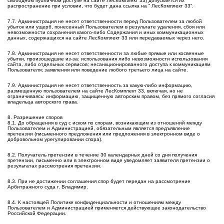
свободном публичном доступе на сайте ЛесКомплект 33) допускается их
распространение при условии, что будет дана ссылка на “ ЛесКомплект 33”.
7.7. Администрация не несет ответственности перед Пользователем за любой
убыток или ущерб, понесенный Пользователем в результате удаления, сбоя или
невозможности сохранения какого-либо Содержания и иных коммуникационных
данных, содержащихся на сайте ЛесКомплект 33 или передаваемых через него.
7.8. Администрация не несет ответственности за любые прямые или косвенные
убытки, произошедшие из-за: использования либо невозможности использования
сайта, либо отдельных сервисов; несанкционированного доступа к коммуникациям
Пользователя; заявления или поведение любого третьего лица на сайте.
7.9. Администрация не несет ответственность за какую-либо информацию,
размещенную пользователем на сайте ЛесКомплект 33, включая, но не
ограничиваясь: информацию, защищенную авторским правом, без прямого согласия
владельца авторского права.
8. Разрешение споров
8.1. До обращения в суд с иском по спорам, возникающим из отношений между
Пользователем и Администрацией, обязательным является предъявление
претензии (письменного предложения или предложения в электронном виде о
добровольном урегулировании спора).
8.2. Получатель претензии в течение 30 календарных дней со дня получения
претензии, письменно или в электронном виде уведомляет заявителя претензии о
результатах рассмотрения претензии.
8.3. При не достижении соглашения спор будет передан на рассмотрение
Арбитражного суда г. Владимир.
8.4. К настоящей Политике конфиденциальности и отношениям между
Пользователем и Администрацией применяется действующее законодательство
Российской Федерации.