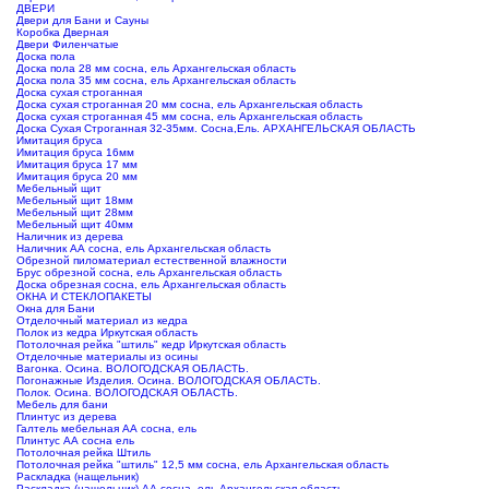
ДВЕРИ
Двери для Бани и Сауны
Коробка Дверная
Двери Филенчатые
Доска пола
Доска пола 28 мм сосна, ель Архангельская область
Доска пола 35 мм сосна, ель Архангельская область
Доска сухая строганная
Доска сухая строганная 20 мм сосна, ель Архангельская область
Доска сухая строганная 45 мм сосна, ель Архангельская область
Доска Сухая Строганная 32-35мм. Сосна,Ель. АРХАНГЕЛЬСКАЯ ОБЛАСТЬ
Имитация бруса
Имитация бруса 16мм
Имитация бруса 17 мм
Имитация бруса 20 мм
Мебельный щит
Мебельный щит 18мм
Мебельный щит 28мм
Мебельный щит 40мм
Наличник из дерева
Наличник АА сосна, ель Архангельская область
Обрезной пиломатериал естественной влажности
Брус обрезной сосна, ель Архангельская область
Доска обрезная сосна, ель Архангельская область
ОКНА И СТЕКЛОПАКЕТЫ
Окна для Бани
Отделочный материал из кедра
Полок из кедра Иркутская область
Потолочная рейка "штиль" кедр Иркутская область
Отделочные материалы из осины
Вагонка. Осина. ВОЛОГОДСКАЯ ОБЛАСТЬ.
Погонажные Изделия. Осина. ВОЛОГОДСКАЯ ОБЛАСТЬ.
Полок. Осина. ВОЛОГОДСКАЯ ОБЛАСТЬ.
Мебель для бани
Плинтус из дерева
Галтель мебельная АА сосна, ель
Плинтус АА сосна ель
Потолочная рейка Штиль
Потолочная рейка "штиль" 12,5 мм сосна, ель Архангельская область
Раскладка (нащельник)
Раскладка (нащельник) АА сосна, ель Архангельская область