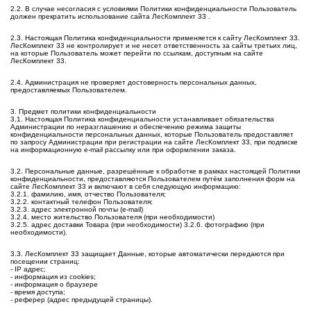
2.2. В случае несогласия с условиями Политики конфиденциальности Пользователь
должен прекратить использование сайта ЛесКомплект 33 .
2.3. Настоящая Политика конфиденциальности применяется к сайту ЛесКомплект 33.
ЛесКомплект 33 не контролирует и не несет ответственность за сайты третьих лиц,
на которые Пользователь может перейти по ссылкам, доступным на сайте
ЛесКомплект 33.
2.4. Администрация не проверяет достоверность персональных данных,
предоставляемых Пользователем.
3. Предмет политики конфиденциальности
3.1. Настоящая Политика конфиденциальности устанавливает обязательства
Администрации по неразглашению и обеспечению режима защиты
конфиденциальности персональных данных, которые Пользователь предоставляет
по запросу Администрации при регистрации на сайте ЛесКомплект 33, при подписке
на информационную e-mail рассылку или при оформлении заказа.
3.2. Персональные данные, разрешённые к обработке в рамках настоящей Политики
конфиденциальности, предоставляются Пользователем путём заполнения форм на
сайте ЛесКомплект 33 и включают в себя следующую информацию:
3.2.1. фамилию, имя, отчество Пользователя;
3.2.2. контактный телефон Пользователя;
3.2.3. адрес электронной почты (e-mail)
3.2.4. место жительство Пользователя (при необходимости)
3.2.5. адрес доставки Товара (при необходимости) 3.2.6. фотографию (при
необходимости).
3.3. ЛесКомплект 33 защищает Данные, которые автоматически передаются при
посещении страниц:
- IP адрес;
- информация из cookies;
- информация о браузере
- время доступа;
- реферер (адрес предыдущей страницы).