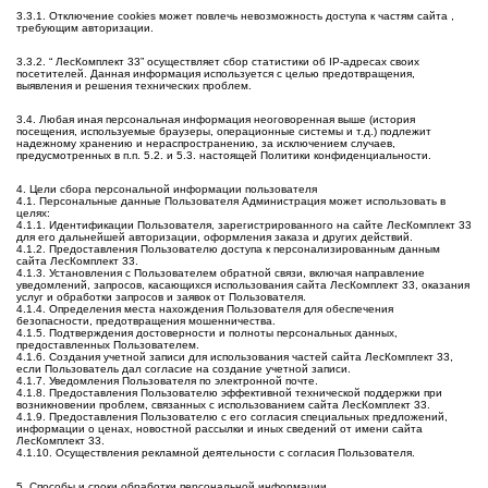
3.3.1. Отключение cookies может повлечь невозможность доступа к частям сайта ,
требующим авторизации.
3.3.2. “ ЛесКомплект 33” осуществляет сбор статистики об IP-адресах своих
посетителей. Данная информация используется с целью предотвращения,
выявления и решения технических проблем.
3.4. Любая иная персональная информация неоговоренная выше (история
посещения, используемые браузеры, операционные системы и т.д.) подлежит
надежному хранению и нераспространению, за исключением случаев,
предусмотренных в п.п. 5.2. и 5.3. настоящей Политики конфиденциальности.
4. Цели сбора персональной информации пользователя
4.1. Персональные данные Пользователя Администрация может использовать в
целях:
4.1.1. Идентификации Пользователя, зарегистрированного на сайте ЛесКомплект 33
для его дальнейшей авторизации, оформления заказа и других действий.
4.1.2. Предоставления Пользователю доступа к персонализированным данным
сайта ЛесКомплект 33.
4.1.3. Установления с Пользователем обратной связи, включая направление
уведомлений, запросов, касающихся использования сайта ЛесКомплект 33, оказания
услуг и обработки запросов и заявок от Пользователя.
4.1.4. Определения места нахождения Пользователя для обеспечения
безопасности, предотвращения мошенничества.
4.1.5. Подтверждения достоверности и полноты персональных данных,
предоставленных Пользователем.
4.1.6. Создания учетной записи для использования частей сайта ЛесКомплект 33,
если Пользователь дал согласие на создание учетной записи.
4.1.7. Уведомления Пользователя по электронной почте.
4.1.8. Предоставления Пользователю эффективной технической поддержки при
возникновении проблем, связанных с использованием сайта ЛесКомплект 33.
4.1.9. Предоставления Пользователю с его согласия специальных предложений,
информации о ценах, новостной рассылки и иных сведений от имени сайта
ЛесКомплект 33.
4.1.10. Осуществления рекламной деятельности с согласия Пользователя.
5. Способы и сроки обработки персональной информации