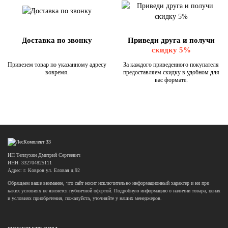
Доставка по звонку
Приведи друга и получи
скидку 5%
Привезем товар по указанному адресу
За каждого приведенного покупателя
вовремя.
предоставляем скидку в удобном для
вас формате.
ИП Теплухин Дмитрий Сергеевич
ИНН: 332704825111
Адрес: г. Ковров ул. Еловая д.92
Обращаем ваше внимание, что сайт носит исключительно информационный характер и ни при
каких условиях не является публичной офертой. Подробную информацию о наличии товара, ценах
и условиях приобретения, пожалуйста, уточняйте у наших менеджеров.