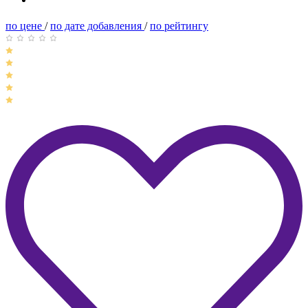
по цене
/
по дате добавления
/
по рейтингу