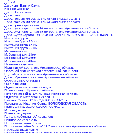
ДВЕРИ
Двери для Бани и Сауны
Коробка Дверная
Двери Филенчатые
Доска пола
Доска пола 28 мм сосна, ель Архангельская область
Доска пола 35 мм сосна, ель Архангельская область
Доска сухая строганная
Доска сухая строганная 20 мм сосна, ель Архангельская область
Доска сухая строганная 45 мм сосна, ель Архангельская область
Доска Сухая Строганная 32-35мм. Сосна,Ель. АРХАНГЕЛЬСКАЯ ОБЛАСТЬ
Имитация бруса
Имитация бруса 16мм
Имитация бруса 17 мм
Имитация бруса 20 мм
Мебельный щит
Мебельный щит 18мм
Мебельный щит 28мм
Мебельный щит 40мм
Наличник из дерева
Наличник АА сосна, ель Архангельская область
Обрезной пиломатериал естественной влажности
Брус обрезной сосна, ель Архангельская область
Доска обрезная сосна, ель Архангельская область
ОКНА И СТЕКЛОПАКЕТЫ
Окна для Бани
Отделочный материал из кедра
Полок из кедра Иркутская область
Потолочная рейка "штиль" кедр Иркутская область
Отделочные материалы из осины
Вагонка. Осина. ВОЛОГОДСКАЯ ОБЛАСТЬ.
Погонажные Изделия. Осина. ВОЛОГОДСКАЯ ОБЛАСТЬ.
Полок. Осина. ВОЛОГОДСКАЯ ОБЛАСТЬ.
Мебель для бани
Плинтус из дерева
Галтель мебельная АА сосна, ель
Плинтус АА сосна ель
Потолочная рейка Штиль
Потолочная рейка "штиль" 12,5 мм сосна, ель Архангельская область
Раскладка (нащельник)
Раскладка (нащельник) АА сосна, ель Архангельская область