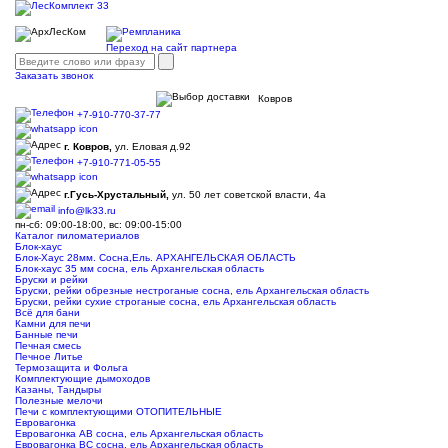
Переход на сайт партнера
Заказать звонок
Ковров
+7-910-770-37-77
г. Ковров,
ул. Еловая д.92
+7-910-771-05-55
г.Гусь-Хрустальный,
ул. 50 лет советской власти, 4а
info@lk33.ru
пн-сб: 09:00-18:00, вс: 09:00-15:00
Каталог пиломатериалов
Блок-хаус
Блок-Хаус 28мм. Сосна,Ель. АРХАНГЕЛЬСКАЯ ОБЛАСТЬ
Блок-хаус 35 мм сосна, ель Архангельская область
Бруски и рейки
Бруски, рейки обрезные нестроганые сосна, ель Архангельская область
Бруски, рейки сухие строганые сосна, ель Архангельская область
Всё для бани
Камни для печи
Банные печи
Печная смесь
Печное Литье
Термозащита и Фольга
Комплектующие дымоходов
Казаны, Тандыры
Полезные мелочи
Печи с комплектующими ОТОПИТЕЛЬНЫЕ
Евровагонка
Евровагонка АВ сосна, ель Архангельская область
Евровагонка ВС сосна, ель Архангельская область